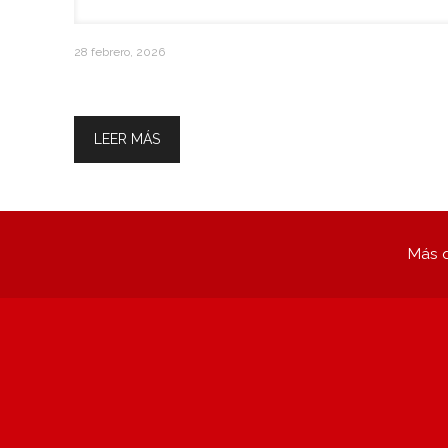
28 febrero, 2026
Inscripciones Abiertas Categoria
Libre y + 30
LEER MÁS
Más q