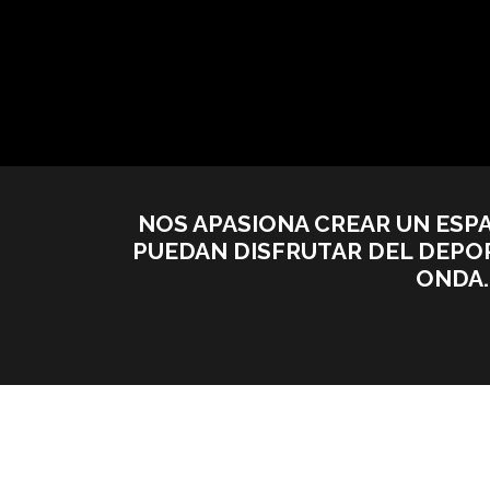
NOS APASIONA CREAR UN ESPA
PUEDAN DISFRUTAR DEL DEPOR
gs.webdesign
gs.webdesign
ONDA.
on
on
17
28
febrero,
febrero,
2026
2026
gs.webdesign
Calendario
Inscripciones
on
Abiertas
Marzo