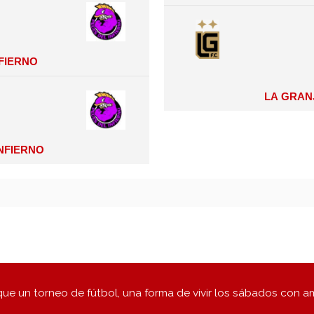
nfierno
La Granj
Infierno
ue un torneo de fútbol, una forma de vivir los sábados con a