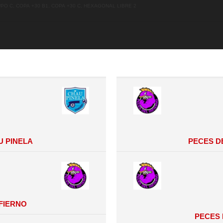
O C, Copa +30 B1, Copa +30 C, Hexagonal Libre 2
u Pinela
Peces d
nfierno
Peces d