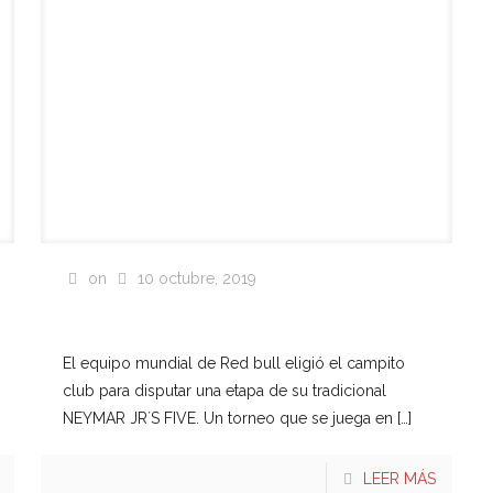
on
10 octubre, 2019
RED BULL NEYMAR
JR’S FIVE
El equipo mundial de Red bull eligió el campito
club para disputar una etapa de su tradicional
NEYMAR JR´S FIVE. Un torneo que se juega en
[…]
LEER MÁS