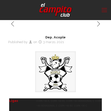
Dep. Acople
Published by
on
3 marzo, 2021
Ligas
Copa +30 A, Copa +30 B1, Copa +30 Hexagonal 1, Copa
+30 Hexagonal 2, Copa +30 B2, Copa +30 C