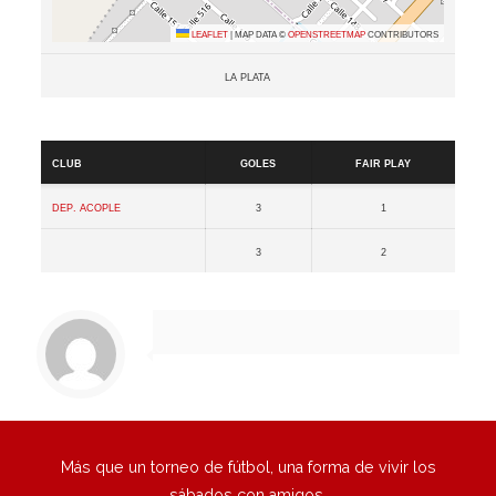
Leaflet
|
Map data ©
OpenStreetMap
contributors
La Plata
Resultados
Club
Goles
Fair Play
Dep. Acople
3
1
3
2
Más que un torneo de fútbol, una forma de vivir los
sábados con amigos.