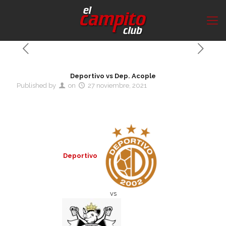
Deportivo vs Dep. Acople
Published by
on
27 noviembre, 2021
Deportivo
vs