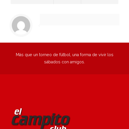
Más que un torneo de fútbol, una forma de vivir los
sábados con amigos.