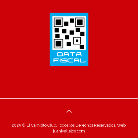
2025 © El Campito Club. Todos los Derechos Reservados. Web:
juanivallejos.com