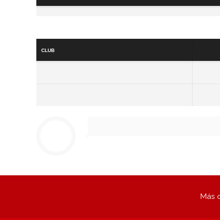
Club
Más q