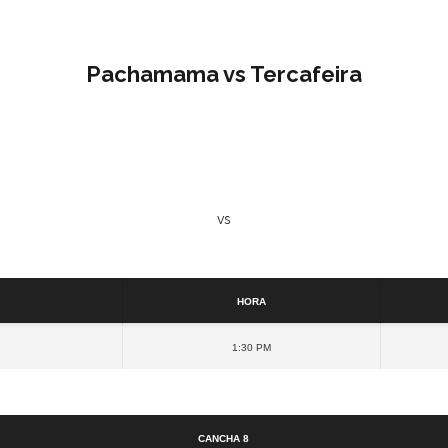
Pachamama vs Tercafeira
vs
Detalles
Hora
1:30 pm
Cancha
Cancha 8