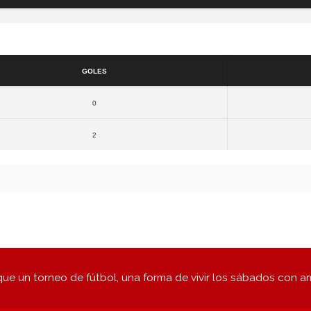
Resultados
Goles
0
2
ue un torneo de fútbol, una forma de vivir los sábados con a