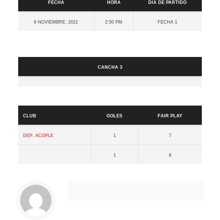
Fecha
Hora
Día de partido
6 noviembre, 2021
2:50 pm
Fecha 1
Cancha
Cancha 3
Resultados
Club
Goles
Fair Play
Dep. Acople
1
7
1
6