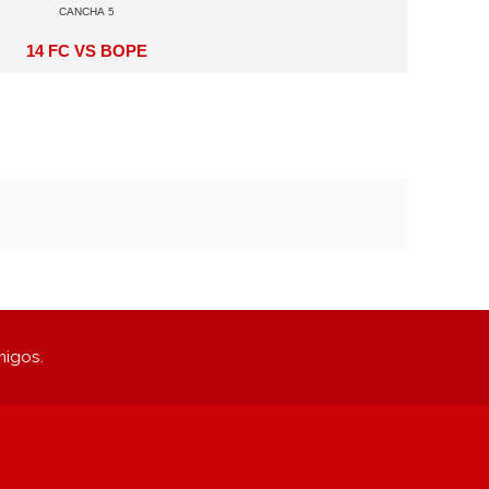
Cancha 5
14 FC vs BOPE
migos.