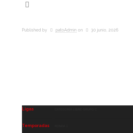
Published by
patoAdmin
on
30 junio, 2026
Ligas
Categoría Libre GRUPO C
Temporadas
Ronda 1