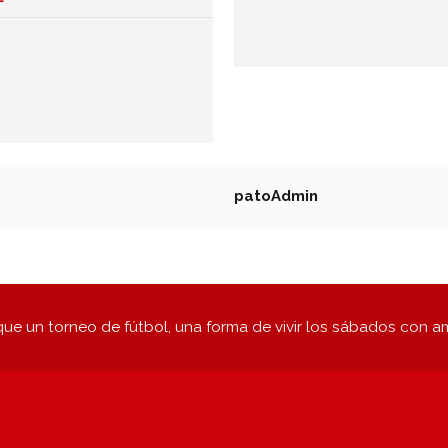
patoAdmin
ue un torneo de fútbol, una forma de vivir los sábados con a