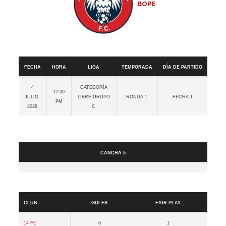
BOPE
Detalles
Fecha
Hora
Liga
Temporada
Día de partido
4
Categoría
12:00
julio,
Libre GRUPO
Ronda 1
Fecha 1
pm
2026
C
Cancha
Cancha 5
Resultados
Club
Goles
Fair Play
14 FC
0
1