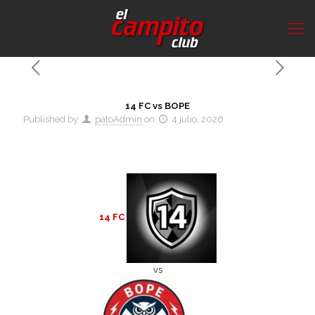
14 FC vs BOPE
Published by
patoAdmin
on
4 julio, 2026
14 FC
vs