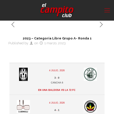
2023 – Categoría Libre Grupo A- Ronda 1
Published by
on
1 marzo, 2023
4 julio, 2026
3
-
0
Cancha 6
En Una Baldosa vs La 72 FC
4 julio, 2026
4
-
1