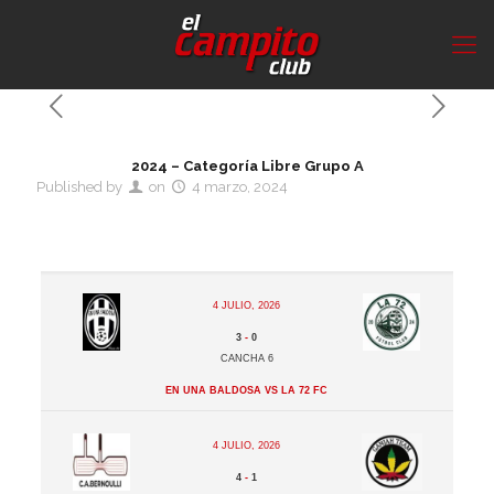
2024 – Categoría Libre Grupo A
Published by
on
4 marzo, 2024
4 julio, 2026
3
-
0
Cancha 6
En Una Baldosa vs La 72 FC
4 julio, 2026
4
-
1