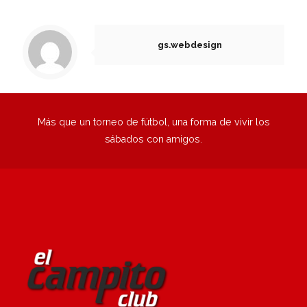
1
2
3
4
5
6
Siguiente
gs.webdesign
Más que un torneo de fútbol, una forma de vivir los
sábados con amigos.