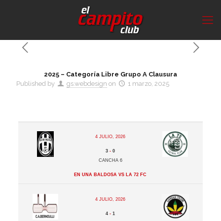
2025 – Categoría Libre Grupo A Clausura
Published by
gs.webdesign
on
1 marzo, 2025
4 julio, 2026
3
-
0
Cancha 6
En Una Baldosa vs La 72 FC
4 julio, 2026
4
-
1