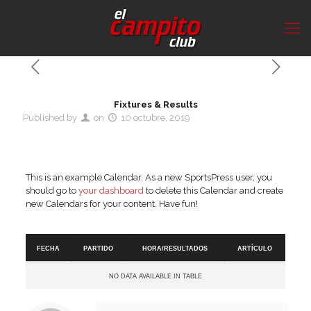
Fixtures & Results
Published by
on
10 octubre, 2019
This is an example Calendar. As a new SportsPress user, you
should go to
your dashboard
to delete this Calendar and create
new Calendars for your content. Have fun!
Fixtures & Results
Fecha
Partido
Hora/Resultados
Artículo
No data available in table