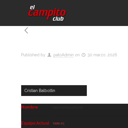
Published by
patoAdmin
on
30 marzo, 2026
Nombre
Cristian Balboltin
Equipo Actual
Tirri FC