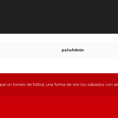
patoAdmin
ue un torneo de fútbol, una forma de vivir los sábados con a