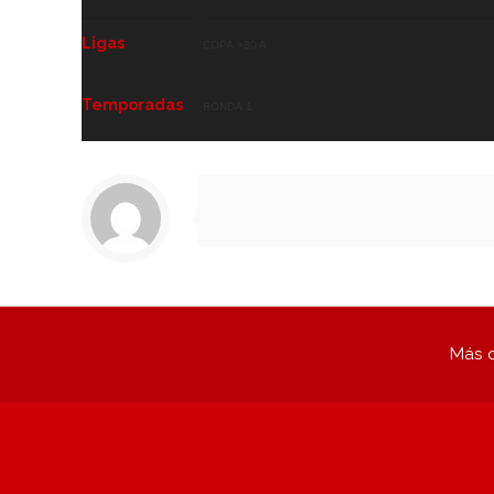
Ligas
Copa +30 A
Temporadas
Ronda 1
Más q