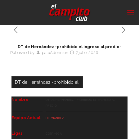
DT de Hernández -prohibido el ingreso al predio-
Published by
patoAdmin
on
7 julio, 2026
Nombre
DT de Hernández -prohibido el ingreso al
predio-
Equipo Actual
Hernandez
Ligas
Copa +30 A