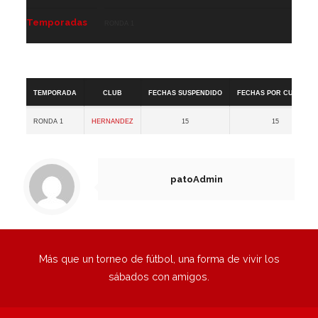
Temporadas
Ronda 1
Copa +30 A
Temporada
Club
Fechas Suspendido
Fechas por cumplir
Ronda 1
Hernandez
15
15
patoAdmin
Más que un torneo de fútbol, una forma de vivir los
sábados con amigos.