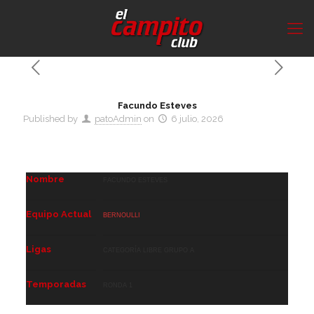
Facundo Esteves
Published by
patoAdmin
on
6 julio, 2026
Nombre
Facundo Esteves
Equipo Actual
Bernoulli
Ligas
Categoría Libre GRUPO A
Temporadas
Ronda 1