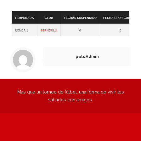
Categoría Libre GRUPO A
Temporada
Club
Fechas Suspendido
Fechas por cumplir
Ronda 1
Bernoulli
0
0
patoAdmin
Más que un torneo de fútbol, una forma de vivir los
sábados con amigos.