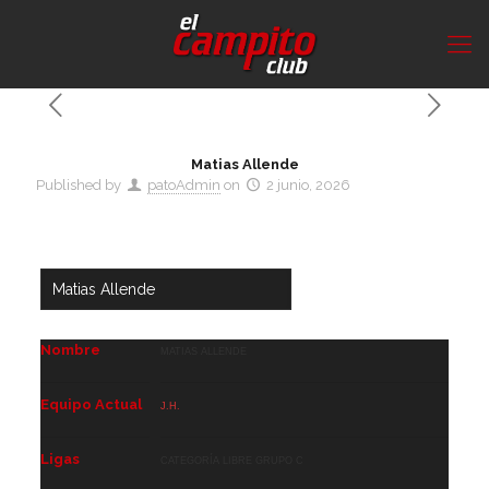
Matias Allende
Published by
patoAdmin
on
2 junio, 2026
Nombre
Matias Allende
Equipo Actual
J.H.
Ligas
Categoría Libre GRUPO C