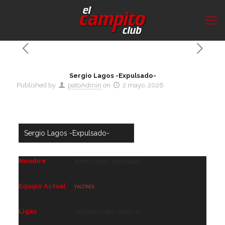
Sergio Lagos -Expulsado-
Published by
patoAdmin
on
2 mayo, 2026
Nombre
Sergio Lagos -Expulsado-
Equipo Actual
Yaltres
Ligas
Categoría Libre GRUPO A