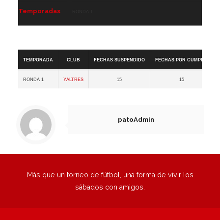
Temporadas
Ronda 1
Categoría Libre GRUPO A
Temporada
Club
Fechas Suspendido
Fechas por cumplir
Ronda 1
Yaltres
15
15
patoAdmin
Más que un torneo de fútbol, una forma de vivir los
sábados con amigos.