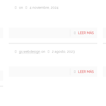
on
4 noviembre, 2024
2024 Copa de Verano
Grupo 4
LEER MÁS
gs.webdesign
on
2 agosto, 2023
Yaltres
LEER MÁS