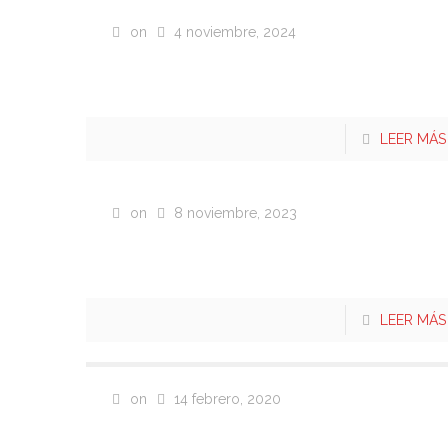
on
4 noviembre, 2024
2024 Copa de Verano
Grupo 4
LEER MÁS
on
8 noviembre, 2023
2023 – HEXAGONAL
LIBRE 4
LEER MÁS
on
14 febrero, 2020
Deportivo