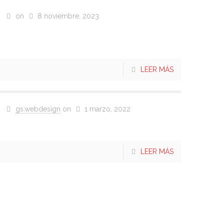
on
8 noviembre, 2023
HEXAGONAL LIBRE 4
suspendidos
LEER MÁS
gs.webdesign
on
1 marzo, 2022
Funebrero
LEER MÁS