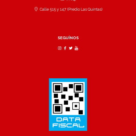
Calle 515 y 147 (Predio Las Quintas)
SEGUÍNOS