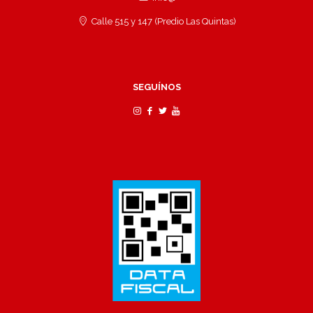
Calle 515 y 147 (Predio Las Quintas)
SEGUÍNOS