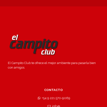
El Campito Club te ofrece el mejor ambiente para pasarla bien
con amigos.
CONTACTO
+54 9 221 570-9069
info@