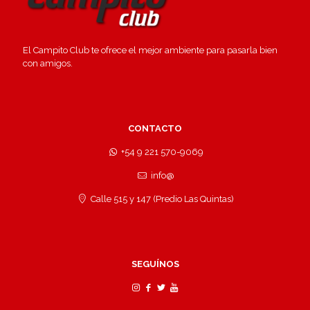
El Campito Club te ofrece el mejor ambiente para pasarla bien
con amigos.
CONTACTO
+54 9 221 570-9069
info@
Calle 515 y 147 (Predio Las Quintas)
SEGUÍNOS