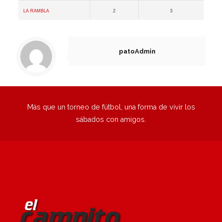
La Rambla
2
3
patoAdmin
Más que un torneo de fútbol, una forma de vivir los
sábados con amigos.