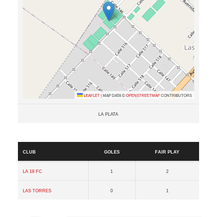
Leaflet
|
Map data ©
OpenStreetMap
contributors
La plata
Resultados
Club
Goles
Fair Play
La 18 FC
1
2
Las Torres
0
1