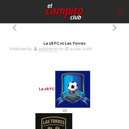
La 18 FC vs Las Torres
Published by
patoAdmin
on
9 julio, 2026
La 18 FC
vs