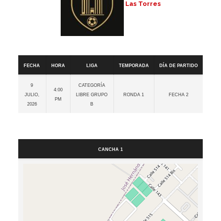
Las Torres
Detalles
Fecha
Hora
Liga
Temporada
Día de partido
9
Categoría
4:00
julio,
Libre GRUPO
Ronda 1
Fecha 2
pm
2026
B
Cancha
Cancha 1