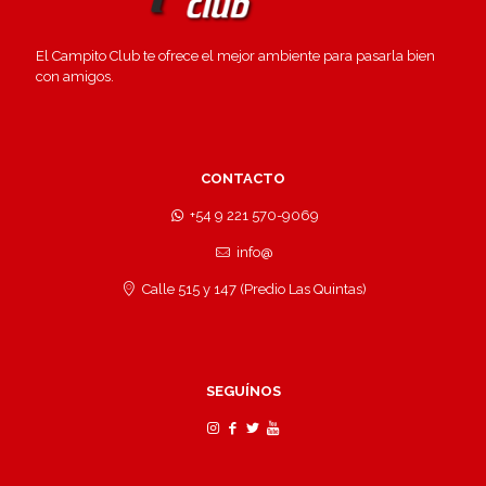
El Campito Club te ofrece el mejor ambiente para pasarla bien
con amigos.
CONTACTO
+54 9 221 570-9069
info@
Calle 515 y 147 (Predio Las Quintas)
SEGUÍNOS