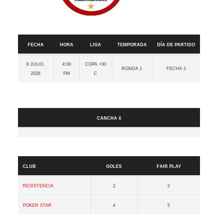
Detalles
Fecha
Hora
Liga
Temporada
Día de partido
9 julio,
4:00
Copa +30
Ronda 1
Fecha 2
2026
pm
C
Cancha
Cancha 6
Resultados
Club
Goles
Fair Play
Resistencia
2
2
Poker Star
4
5