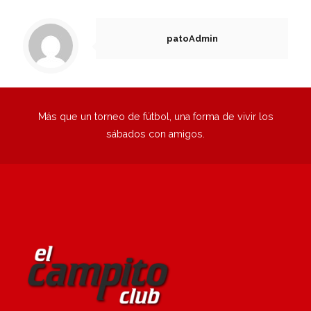
patoAdmin
Más que un torneo de fútbol, una forma de vivir los
sábados con amigos.