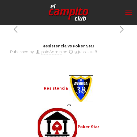
Resistencia vs Poker Star
Published by
patoAdmin
on
9 julio, 2026
Resistencia
vs
Poker Star