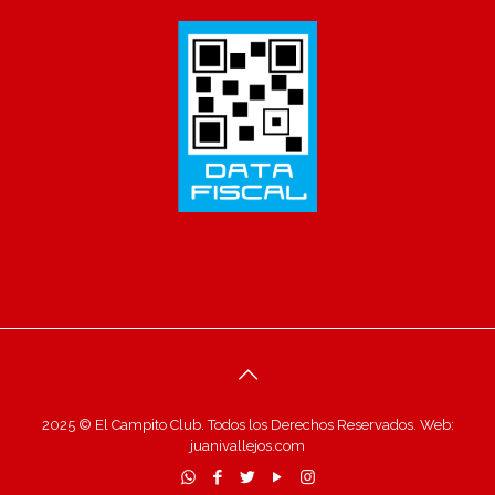
2025 © El Campito Club. Todos los Derechos Reservados. Web:
juanivallejos.com