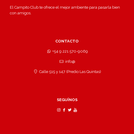
El Campito Club te ofrece el mejor ambiente para pasarla bien
con amigos.
CONTACTO
+54 9 221 570-9069
info@
Calle 515 y 147 (Predio Las Quintas)
SEGUÍNOS