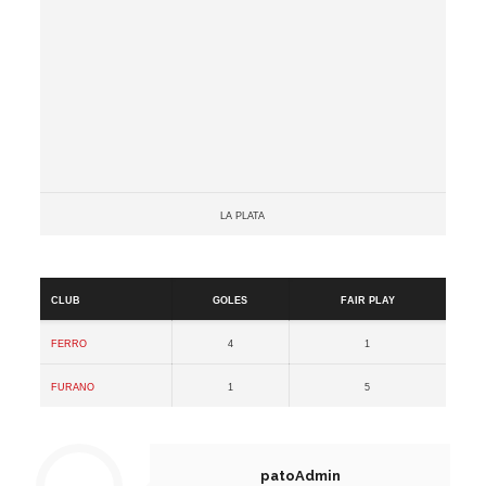
La plata
Resultados
Club
Goles
Fair Play
Ferro
4
1
Furano
1
5
patoAdmin