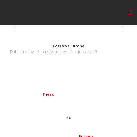
Ferro vs Furano
Published by
patoAdmin
on
4 julio, 2026
Ferro
vs
Furano