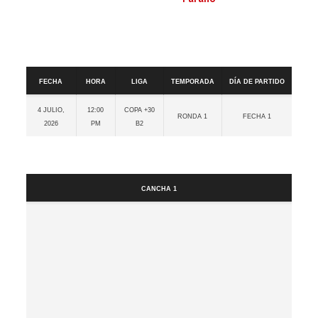
Detalles
Fecha
Hora
Liga
Temporada
Día de partido
4 julio,
12:00
Copa +30
Ronda 1
Fecha 1
2026
pm
B2
Cancha
Cancha 1