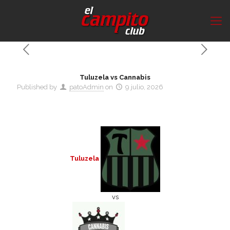
Tuluzela vs Cannabis
Published by
patoAdmin
on
9 julio, 2026
Tuluzela
vs