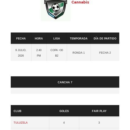
Cannabis
Detalles
Fecha
Hora
Liga
Temporada
Día de partido
9 julio,
2:40
Copa +30
Ronda 1
Fecha 2
2026
pm
B2
Cancha
Cancha 7
Resultados
Club
Goles
Fair Play
Tuluzela
4
3