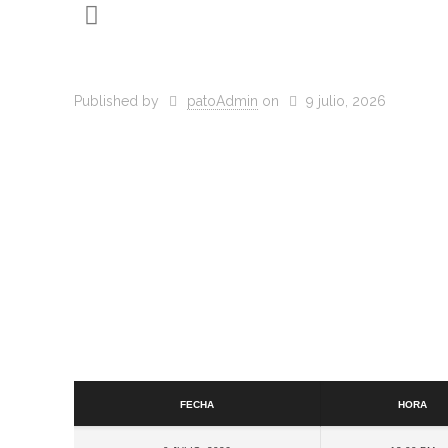
Published by
patoAdmin
on
9 julio, 2026
Fecha
Hora