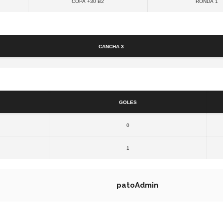
Copa +30 B2
Ronda 1
Cancha
Cancha 3
Resultados
Goles
0
1
patoAdmin