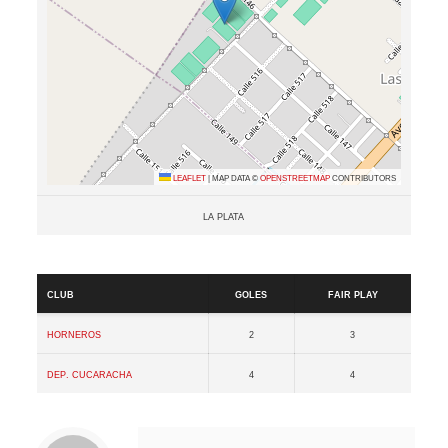
Leaflet
|
Map data ©
OpenStreetMap
contributors
La Plata
Resultados
Club
Goles
Fair Play
Horneros
2
3
Dep. Cucaracha
4
4