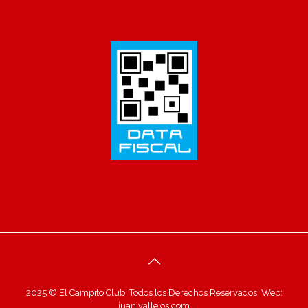
2025 © El Campito Club. Todos los Derechos Reservados. Web:
juanivallejos.com