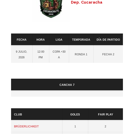
Dep. Cucaracha
Detalles
Fecha
Hora
Liga
Temporada
Día de partido
9 julio,
12:00
Copa +30
Ronda 1
Fecha 2
2026
pm
A
Cancha
Cancha 7
Resultados
Club
Goles
Fair Play
Brüderlichkeit
1
2