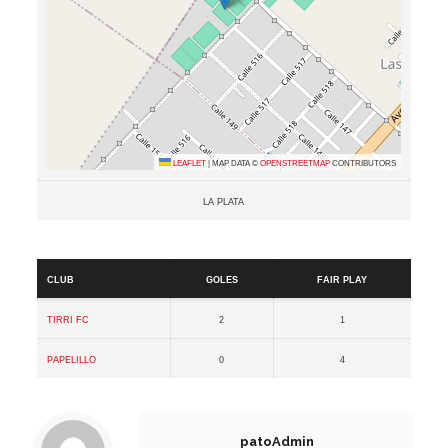
Leaflet
|
Map data ©
OpenStreetMap
contributors
La plata
Resultados
Club
Goles
Fair Play
Tirri FC
2
1
Papelillo
0
4
patoAdmin