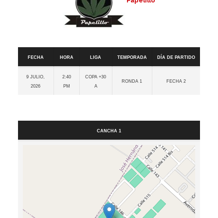
Papelillo
Detalles
Fecha
Hora
Liga
Temporada
Día de partido
9 julio,
2:40
Copa +30
Ronda 1
Fecha 2
2026
pm
A
Cancha
Cancha 1