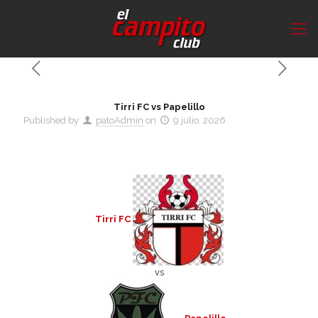
Tirri FC vs Papelillo
Published by
patoAdmin
on
9 julio, 2026
Tirri FC
vs