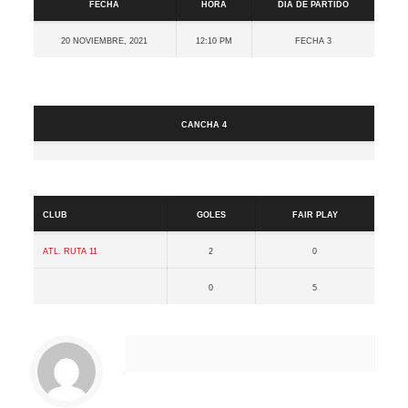
Fecha
Hora
Día de partido
20 noviembre, 2021
12:10 pm
Fecha 3
Cancha
Cancha 4
Resultados
Club
Goles
Fair Play
Atl. Ruta 11
2
0
0
5