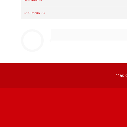
La Granja FC
Más q