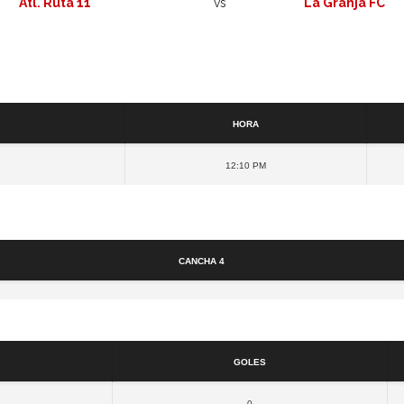
Atl. Ruta 11
vs
La Granja FC
Detalles
Hora
12:10 pm
Cancha
Cancha 4
Resultados
Goles
0