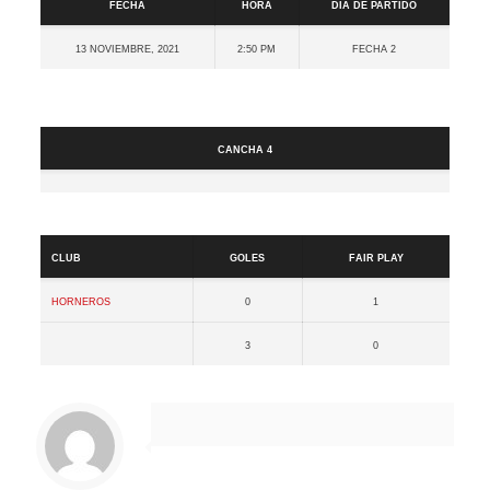
Fecha
Hora
Día de partido
13 noviembre, 2021
2:50 pm
Fecha 2
Cancha
Cancha 4
Resultados
Club
Goles
Fair Play
Horneros
0
1
3
0