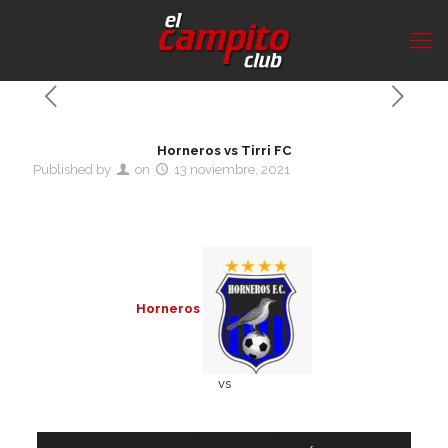
Horneros vs Tirri FC
Published by
on
13 noviembre, 2021
Horneros
vs
Detalles