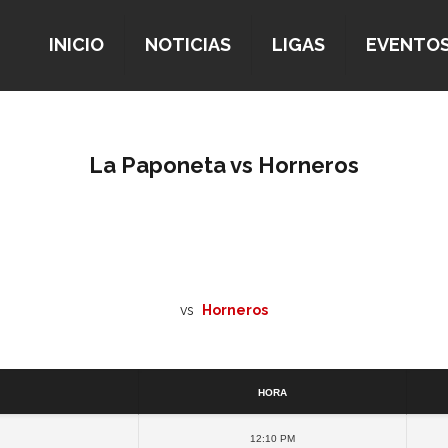
INICIO
NOTICIAS
LIGAS
EVENTO
La Paponeta vs Horneros
vs
Horneros
Detalles
Hora
12:10 pm