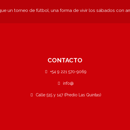
ue un torneo de fútbol, una forma de vivir los sábados con a
CONTACTO
+54 9 221 570-9069
info@
Calle 515 y 147 (Predio Las Quintas)