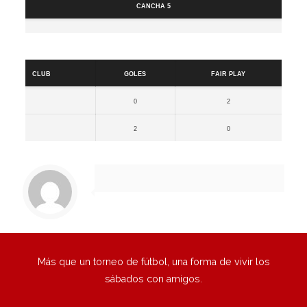
Cancha 5
Resultados
Club
Goles
Fair Play
0
2
2
0
Más que un torneo de fútbol, una forma de vivir los
sábados con amigos.