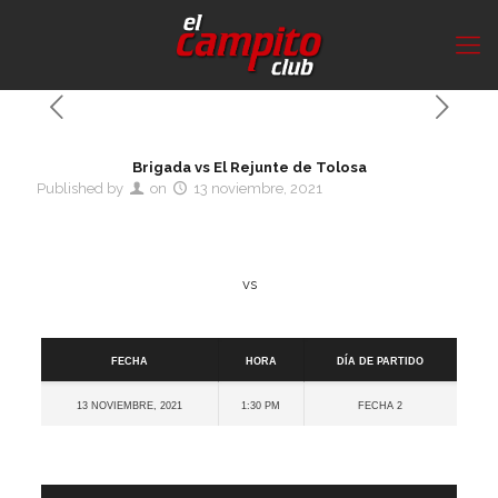
Brigada vs El Rejunte de Tolosa
Published by
on
13 noviembre, 2021
vs
Detalles
Fecha
Hora
Día de partido
13 noviembre, 2021
1:30 pm
Fecha 2
Cancha