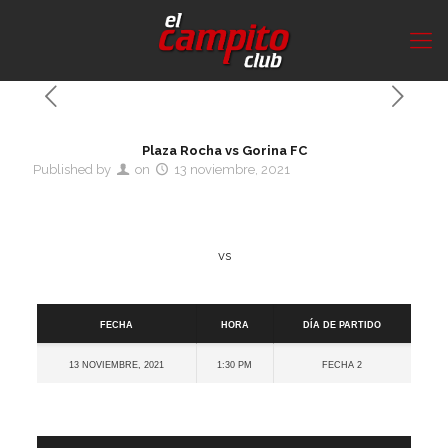
Plaza Rocha vs Gorina FC
Published by
on
13 noviembre, 2021
vs
Detalles
Fecha
Hora
Día de partido
13 noviembre, 2021
1:30 pm
Fecha 2
Cancha