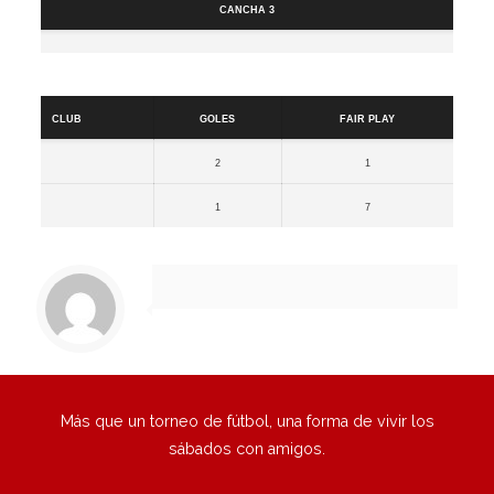
Cancha 3
Resultados
Club
Goles
Fair Play
2
1
1
7
Más que un torneo de fútbol, una forma de vivir los
sábados con amigos.