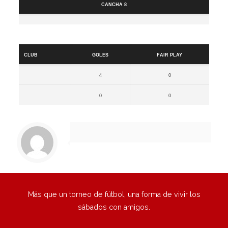
Cancha 8
Resultados
Club
Goles
Fair Play
4
0
0
0
Más que un torneo de fútbol, una forma de vivir los
sábados con amigos.