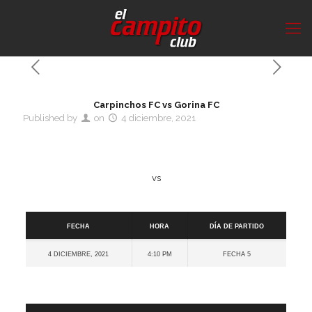
Carpinchos FC vs Gorina FC
Published by
on
4 diciembre, 2021
vs
Detalles
Fecha
Hora
Día de partido
4 diciembre, 2021
4:10 pm
Fecha 5
Cancha