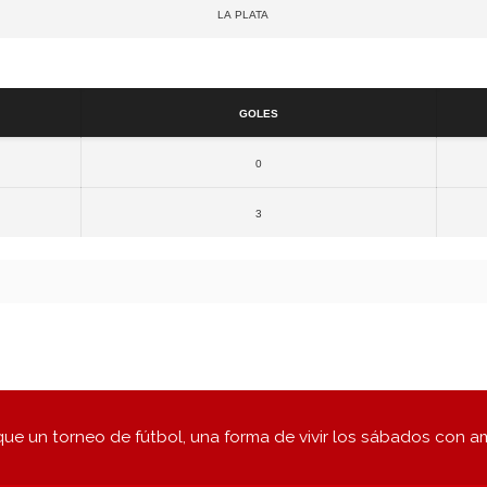
La Plata
Resultados
Goles
0
3
ue un torneo de fútbol, una forma de vivir los sábados con a