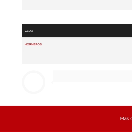
Club
Horneros
Más q