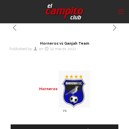
Horneros vs Ganjah Team
Published by
on
12 marzo, 2022
Horneros
vs
Detalles