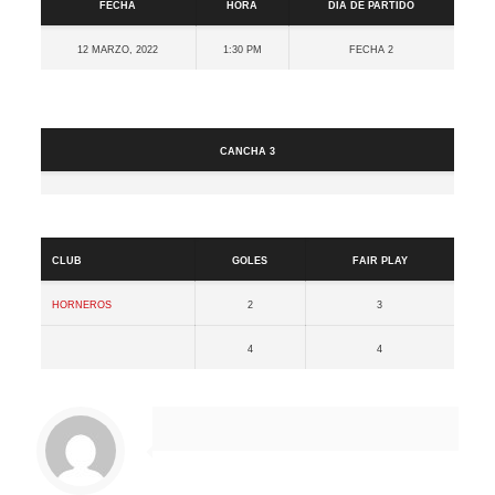
Fecha
Hora
Día de partido
12 marzo, 2022
1:30 pm
Fecha 2
Cancha
Cancha 3
Resultados
Club
Goles
Fair Play
Horneros
2
3
4
4