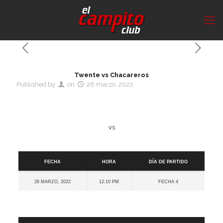
Twente vs Chacareros
Published by
on
26 marzo, 2022
vs
Detalles
Fecha
Hora
Día de partido
26 marzo, 2022
12:10 pm
Fecha 4
Cancha