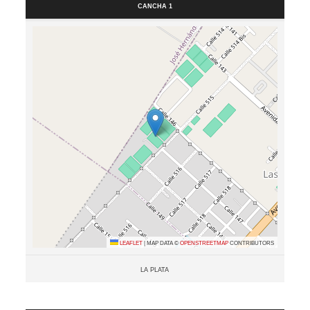
Cancha 1
Leaflet
|
Map data ©
OpenStreetMap
contributors
La plata
Resultados