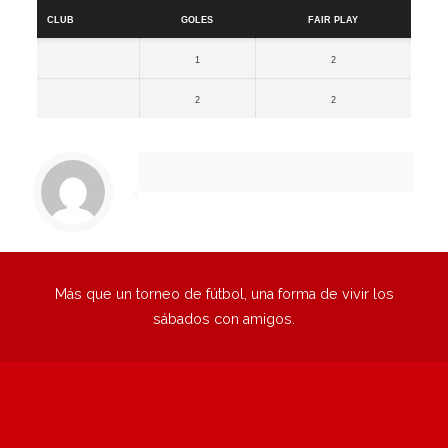
Club
Goles
Fair Play
1
2
2
2
Más que un torneo de fútbol, una forma de vivir los
sábados con amigos.