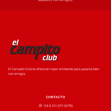
El Campito Club te ofrece el mejor ambiente para pasarla bien
con amigos.
CONTACTO
+54 9 221 570-9069