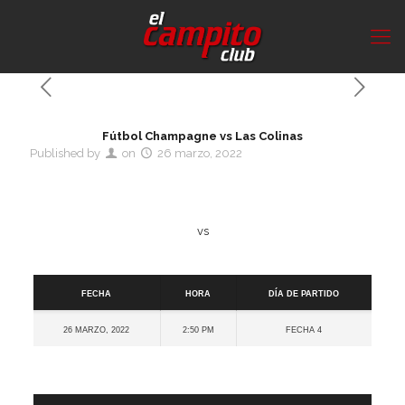
Fútbol Champagne vs Las Colinas
Published by
on
26 marzo, 2022
vs
Detalles
Fecha
Hora
Día de partido
26 marzo, 2022
2:50 pm
Fecha 4
Cancha