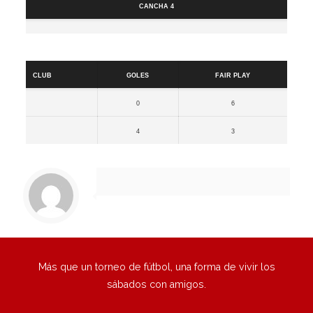
Cancha 4
Resultados
Club
Goles
Fair Play
0
6
4
3
Más que un torneo de fútbol, una forma de vivir los
sábados con amigos.