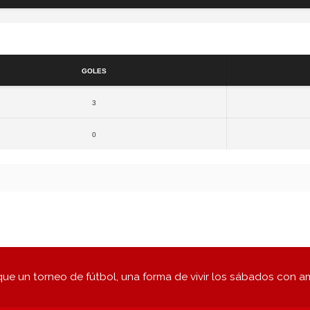
Resultados
Goles
3
0
ue un torneo de fútbol, una forma de vivir los sábados con a