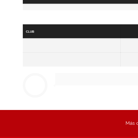
Club
Más q