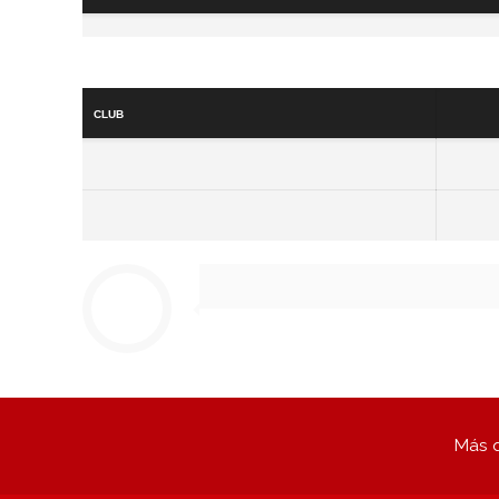
Club
Más q