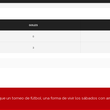
Resultados
Goles
0
3
ue un torneo de fútbol, una forma de vivir los sábados con a