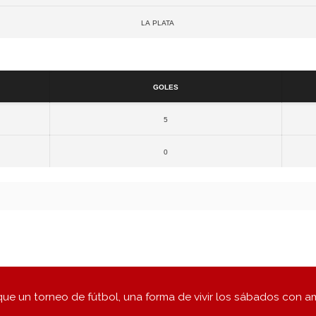
La plata
Resultados
Goles
5
0
ue un torneo de fútbol, una forma de vivir los sábados con a