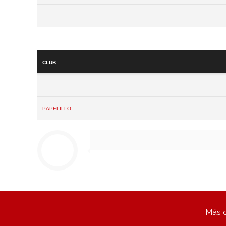
Club
Papelillo
Más q