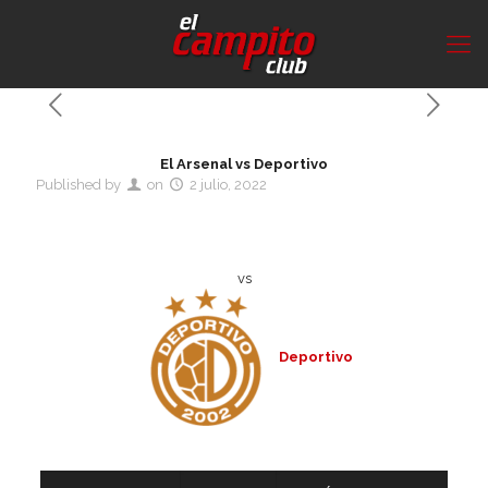
El Arsenal vs Deportivo
Published by
on
2 julio, 2022
vs
Deportivo
Detalles