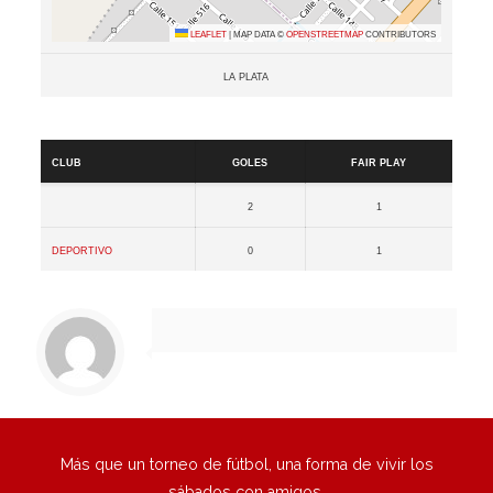
Leaflet
|
Map data ©
OpenStreetMap
contributors
La plata
Resultados
Club
Goles
Fair Play
2
1
Deportivo
0
1
Más que un torneo de fútbol, una forma de vivir los
sábados con amigos.